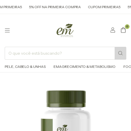
EIRA5
5% OFF NA PRIMEIRA COMPRA
CUPOM PRIMEIRA5
5% OFF 
0
PELE, CABELO & UNHAS
EMAGRECIMENTO & METABOLISMO
FOC