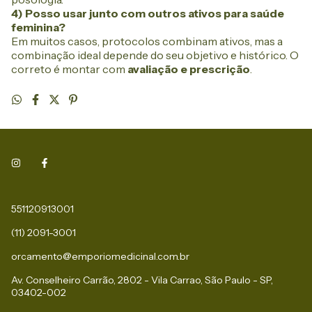
4) Posso usar junto com outros ativos para saúde
feminina?
Em muitos casos, protocolos combinam ativos, mas a
combinação ideal depende do seu objetivo e histórico. O
correto é montar com
avaliação e prescrição
.
551120913001
(11) 2091-3001
orcamento@emporiomedicinal.com.br
Av. Conselheiro Carrão, 2802 - Vila Carrao, São Paulo - SP,
03402-002