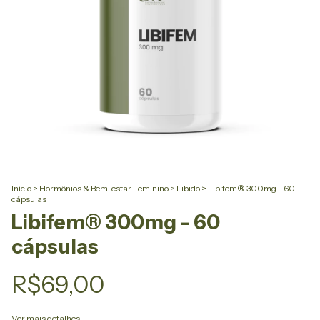
Início
>
Hormônios & Bem-estar Feminino
>
Libido
>
Libifem® 300mg - 60
cápsulas
Libifem® 300mg - 60
cápsulas
R$69,00
Ver mais detalhes