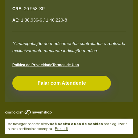
CRF:
20.958-SP
AE:
1.38.936-6 / 1.40.220-8
*A manipulação de medicamentos controlados é realizada
exclusivamente mediante indicação médica.
Política de Privacidade
Termos de Uso
Falar com Atendente
Copyright Empório Medicinal - 04028844000100 - 2026. Todos os direitos
Ao navegar por este site
você aceita o uso de cookies
para agilizar a
reservados.
sua experiência de compra.
Entendi